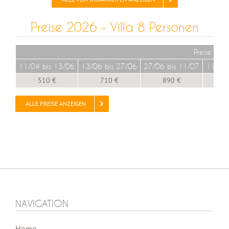
Preise 2026 – Villa 8 Personen
Preise pro
11/04 bis 13/06
13/06 bis 27/06
27/06 bis 11/07
11/07 
510 €
710 €
890 €
1 
ALLE PREISE ANZEIGEN
NAVIGATION
Home