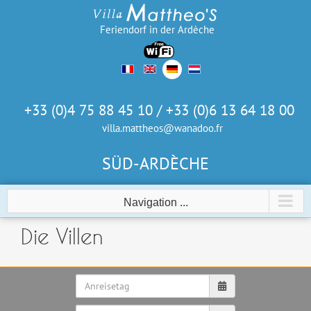
Skip
to
Feriendorf in der Ardèche
content
+33 (0)4 75 88 45 10 / +33 (0)6 13 64 18 00
villa.mattheos@wanadoo.fr
SÜD-ARDÈCHE
Navigation ...
Die Villen